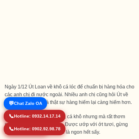
Ngày 1/12 Út Loan về khô cá lóc để chuẩn bị hàng hóa cho
các anh chị đi nước ngoài. Nhiều anh chị cũng hỏi Út về
khô cá lóc đồng, mà thật sự hàng hiếm lại càng hiếm hơn.
💬
💬
Zalo OA
Chat Zalo OA
📞
📞
0932.14.17.14
Hotline: 0932.14.17.14
Khô cá nuôi con cỡ bàn tay, cá khô nhưng mà rất thơm
nha, cắt ra mùi thơm phức. Được ướp với ớt tươi, gừng
📞
📞
0902.92.98.78
Hotline: 0902.92.98.78
tiêu đập dập, nướng lên ăn là ngon hết sẩy.