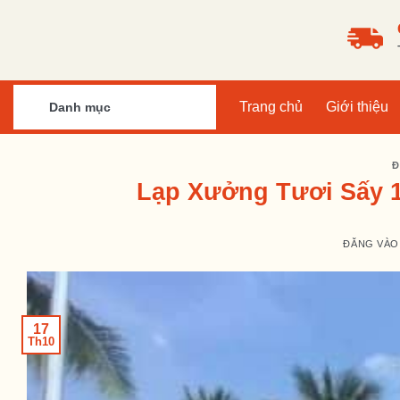
Bỏ
qua
nội
dung
Trang chủ
Giới thiệu
Danh mục
Đ
Lạp Xưởng Tươi Sấy 
ĐĂNG VÀ
17
Th10