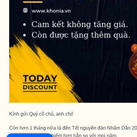
Kính gửi Quý cô chú, anh chị!
Còn hơn 1 tháng nữa là đến Tết nguyên đán Nhâm Dần 202
sản số lượng khan hiếm hơn hẳn so với mọi năm.