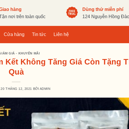
Giao hàng
Dùng thử miễn phí
Tận nơi trên toàn quốc
124 Nguyễn Hồng Đào,
Cửa hàng
Tin tức
Liên hệ
GIẢM GIÁ - KHUYẾN MÃI
am Kết Không Tăng Giá Còn Tặng 
Quà
O
20 THÁNG 12, 2021
BỞI
ADMIN